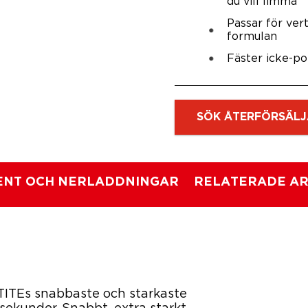
du vill limma
Passar för ver
formulan
Fäster icke-po
SÖK ÅTERFÖRSÄLJ
NT OCH NERLADDNINGAR
RELATERADE AR
TITEs snabbaste och starkaste