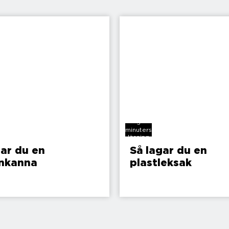
5
minuters
läsning
gar du en
Så lagar du en
nkanna
plastleksak