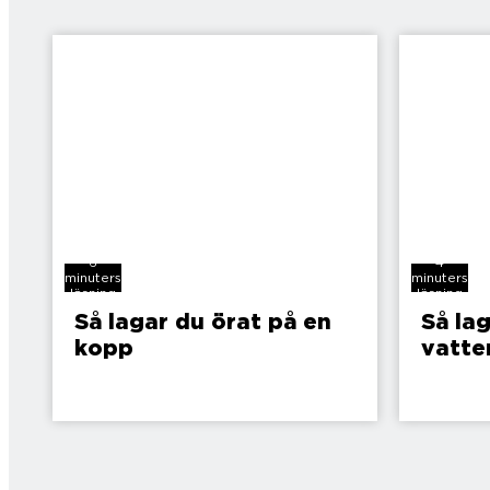
6
4
minuters
minuters
läsning
läsning
Så lagar du örat på en
Så la
kopp
vatte