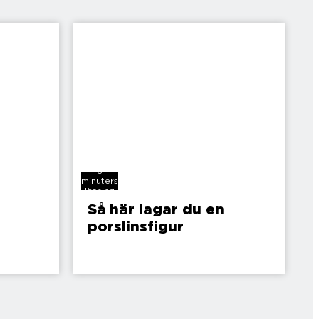
5
minuters
läsning
Så här lagar du en
porslinsfigur