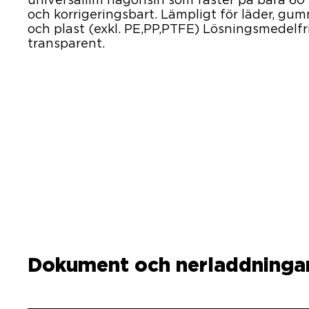
universallim någonsin som fäster på bara 60 
och korrigeringsbart. Lämpligt för läder, gumm
och plast (exkl. PE,PP,PTFE) Lösningsmedelfr
transparent.
Dokument och nerladdninga