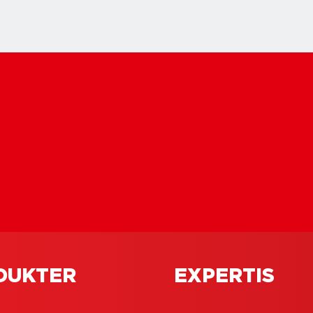
6
minuters
läsning
stolen: Ett
Plastlim: allt du
yg med stort
behöver veta för 
ndningsområde
lyckas med ditt p
DUKTER
EXPERTIS