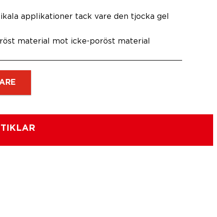
tikala applikationer tack vare den tjocka gel
röst material mot icke-poröst material
ARE
TIKLAR