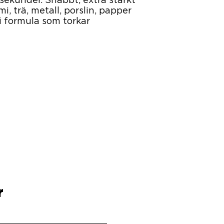
sekunder. Snabbt, extra starkt
i, trä, metall, porslin, papper
i formula som torkar
r