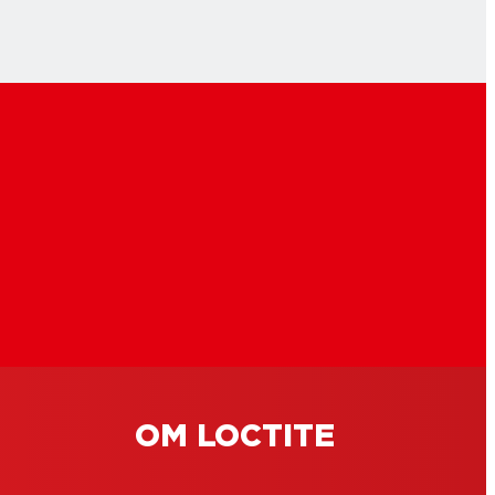
att
rojekt
OM LOCTITE