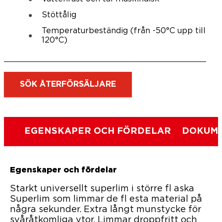
Stöttålig
Temperaturbeständig (från -50°C upp till
120°C)
SÖK ÅTERFÖRSÄLJARE
EGENSKAPER OCH FÖRDELAR
DOKUME
Egenskaper och fördelar
Starkt universellt superlim i större fl aska
Superlim som limmar de fl esta material på
några sekunder. Extra långt munstycke för
svåråtkomliga ytor. Limmar droppfritt och