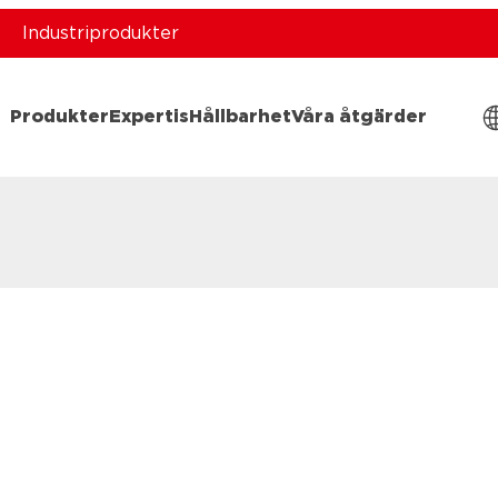
Industriprodukter
Produkter
Expertis
Hållbarhet
Våra åtgärder